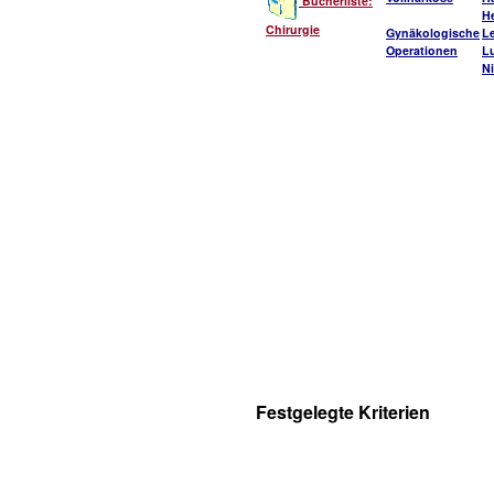
Bücherliste:
He
Chirurgie
Gynäkologische
L
Operationen
L
Ni
Festgelegte Kriterien