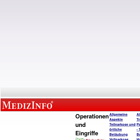
Operationen
Allgemeine
A
Aspekte
T
und
Teilnarkose und
P
örtliche
- 
Eingriffe
Betäubung
B
Vollnarkose
H