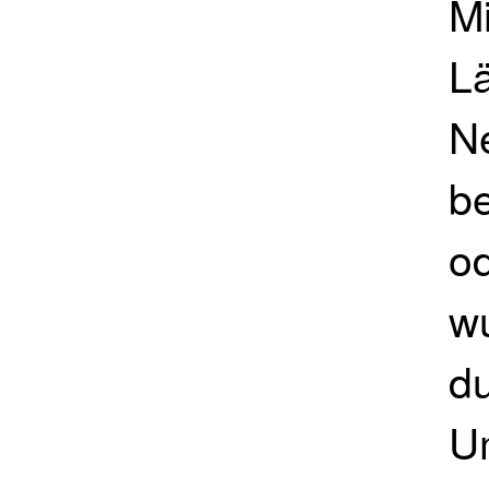
M
L
N
b
o
w
d
U