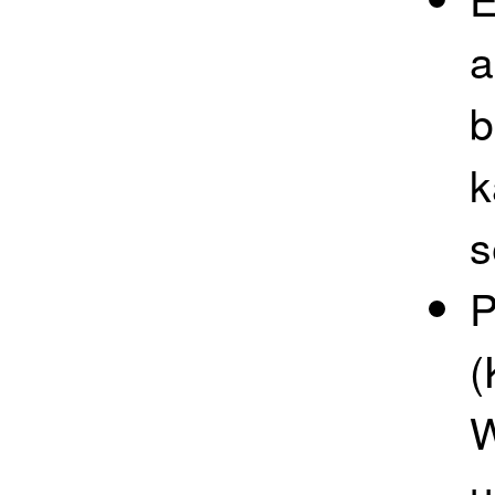
a
b
k
s
P
(
W
u