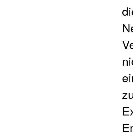
di
N
Ve
ni
e
z
Ex
En