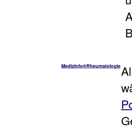
A
B
MedizInfo®Rheumatologie
A
wä
Po
G