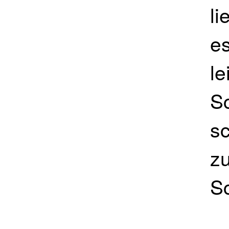
li
e
le
S
sc
zu
S