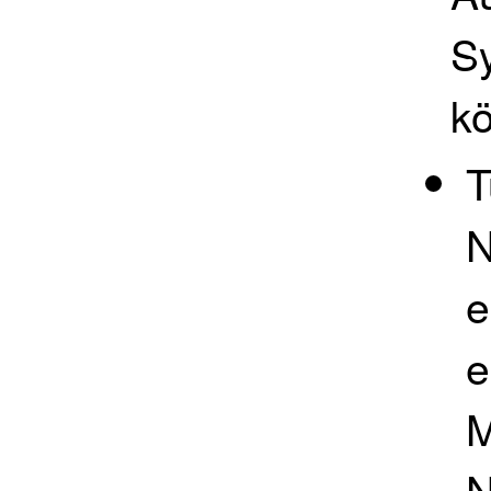
S
kö
T
N
e
e
M
N