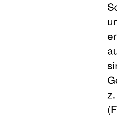
S
un
er
a
s
G
z
(F