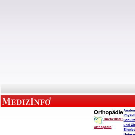
Orthopädie
Anatom
Physio
Bücherliste:
Schulte
und Ob
Orthopädie
Ellenb
Untera