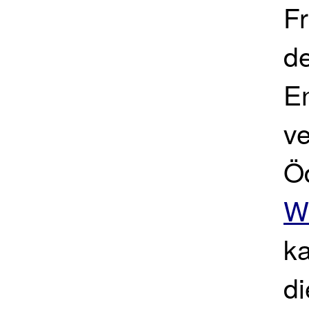
Fr
de
E
ve
Ö
W
ka
d