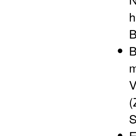
h
B
B
m
V
(
S
E