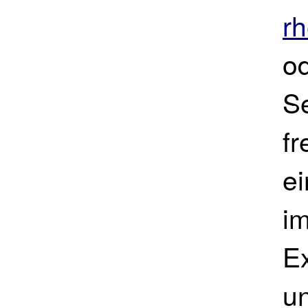
r
o
S
fr
ei
i
Ex
un