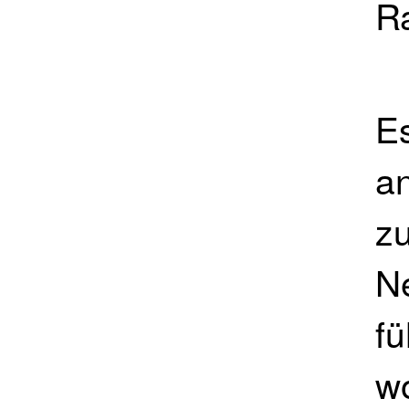
Ra
Es
a
z
N
fü
w