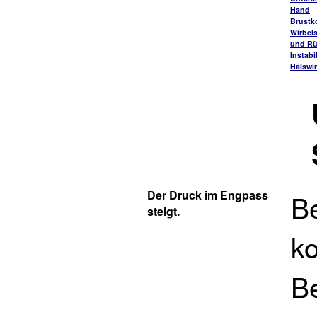
Hand
Brustk
Wirbel
und R
Instabi
Halswi
Der Druck im Engpass
B
steigt.
k
B