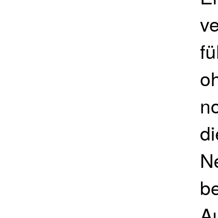
v
f
o
no
di
N
be
A