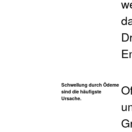
w
da
Dr
E
Schwellung durch Ödeme
O
sind die häufigste
Ursache.
u
G