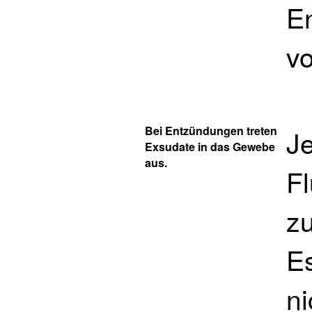
E
v
Bei Entzündungen treten
Je
Exsudate in das Gewebe
aus.
F
z
Es
n