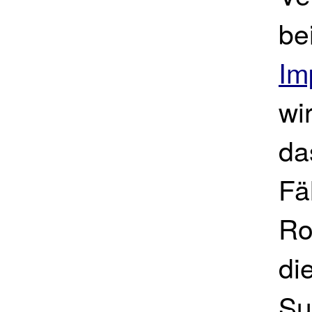
be
Im
wi
da
Fä
Ro
di
Su