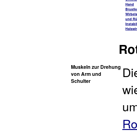
Hand
Brustk
Wirbel
und R
Instabi
Halswi
Ro
Muskeln zur Drehung
Di
von Arm und
Schulter
wi
um
Ro