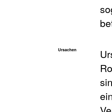
so
be
Ursachen
Ur
Ro
si
ei
Ve