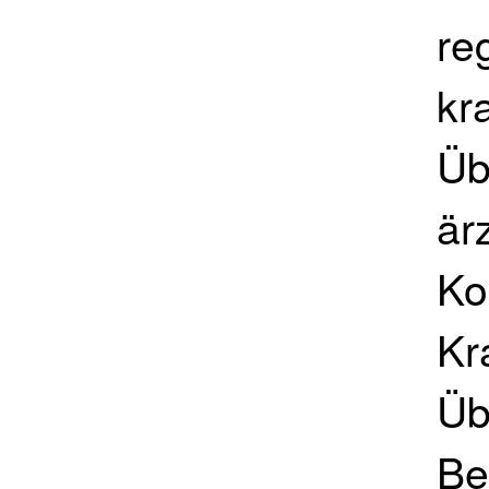
re
kr
Üb
är
Ko
Kr
Üb
Be