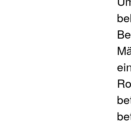
Um
be
Be
Mä
ei
Ro
be
be