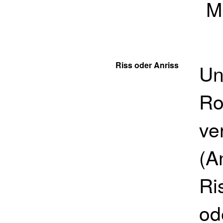
M
Riss oder Anriss
Un
Ro
ve
(A
Ri
od