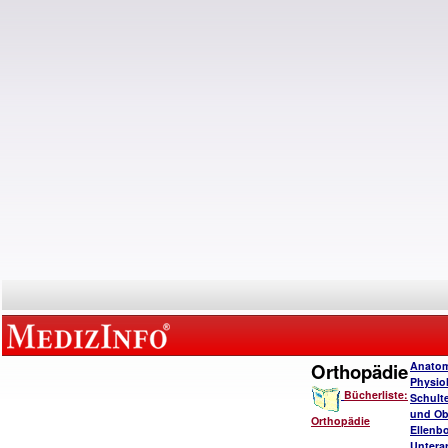
Orthopädie
Anatom
Physio
Bücherliste:
Schulte
und Ob
Orthopädie
Ellenb
Untera