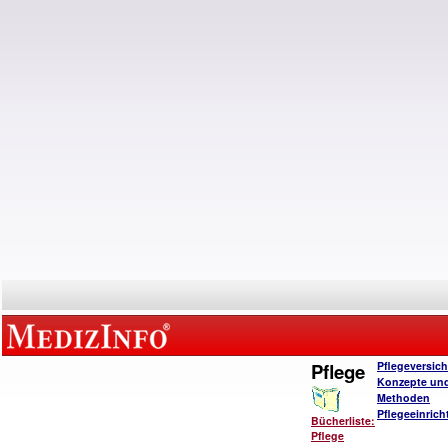
Pflege
Pflegeversic
Konzepte un
Methoden
Pflegeeinric
Bücherliste:
Pflege