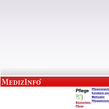
Pflege
Pflegeversic
Konzepte un
Methoden
Pflegeeinric
Bücherliste:
Pflege