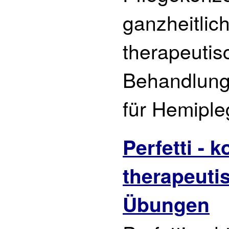
ganzheitlic
therapeutis
Behandlung
für Hemipleg
Perfetti - k
therapeuti
Übungen