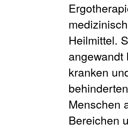
Ergotherapi
medizinisc
Heilmittel.
S
angewandt 
kranken un
behinderte
Menschen 
Bereichen u