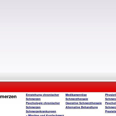
hmerzen
Entstehung chronischer
Medikamentöse
Physiot
Schmerzen
Schmerztherapie
Schmerz
Psychologie chronischer
Operative Schmerztherapie
Psychol
Schmerzen
Alternative Behandlung
Schmerz
Schmerzerkrankungen
Praxist
+ Migräne und Kopfschmerz