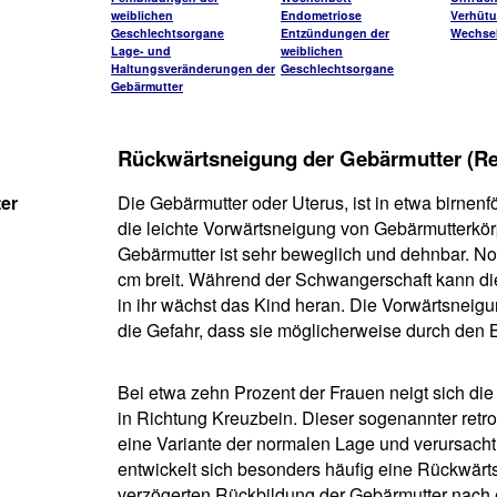
weiblichen
Endometriose
Verhüt
Geschlechtsorgane
Entzündungen der
Wechsel
Lage- und
weiblichen
Haltungsveränderungen der
Geschlechtsorgane
Gebärmutter
Rückwärtsneigung der Gebärmutter (Retr
er
Die Gebärmutter oder Uterus, ist in etwa birnenf
die leichte Vorwärtsneigung von Gebärmutterkö
Gebärmutter ist sehr beweglich und dehnbar. Nor
cm breit. Während der Schwangerschaft kann d
in ihr wächst das Kind heran. Die Vorwärtsneig
die Gefahr, dass sie möglicherweise durch den 
Bei etwa zehn Prozent der Frauen neigt sich die
in Richtung Kreuzbein. Dieser sogenannter retrofl
eine Variante der normalen Lage und verursacht
entwickelt sich besonders häufig eine Rückwärtsn
verzögerten Rückbildung der Gebärmutter nach 