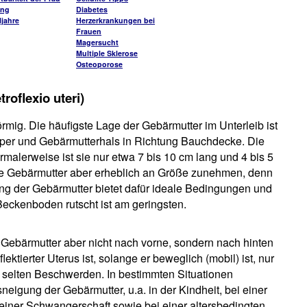
ung
Diabetes
jahre
Herzerkrankungen bei
Frauen
Magersucht
Multiple Sklerose
Osteoporose
oflexio uteri)
örmig. Die häufigste Lage der Gebärmutter im Unterleib ist
rper und Gebärmutterhals in Richtung Bauchdecke. Die
malerweise ist sie nur etwa 7 bis 10 cm lang und 4 bis 5
ie Gebärmutter aber erheblich an Größe zunehmen, denn
ung der Gebärmutter bietet dafür ideale Bedingungen und
Beckenboden rutscht ist am geringsten.
 Gebärmutter aber nicht nach vorne, sondern nach hinten
ektierter Uterus ist, solange er beweglich (mobil) ist, nur
 selten Beschwerden. In bestimmten Situationen
eigung der Gebärmutter, u.a. in der Kindheit, bei einer
einer Schwangerschaft sowie bei einer altersbedingten