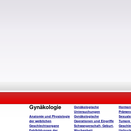
Gynäkologie
Gynäkologische
Hormon
Untersuchungen
Prämens
Anatomie und Physiologie
Gynäkologische
Sexuals
der weiblichen
Operationen und Eingriffe
Tumore 
Geschlechtsorgane
Schwangerschaft, Geburt,
Geschle
Fehlbildungen der
Wochenbett
Unfruch