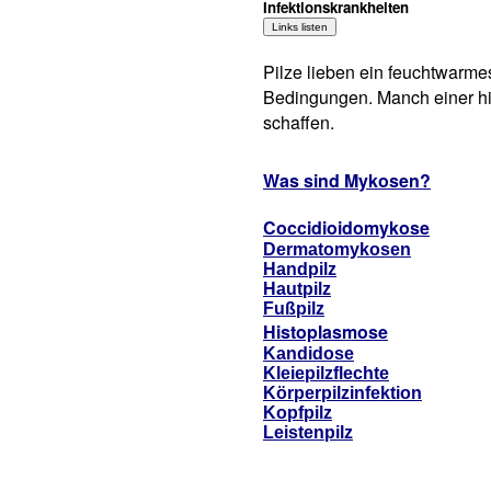
Infektionskrankheiten
Pilze lieben ein feuchtwarmes
Bedingungen. Manch einer hil
schaffen.
Was sind Mykosen?
Coccidioidomykose
Dermatomykosen
Handpilz
Hautpilz
Fußpilz
Histoplasmose
Kandidose
Kleiepilzflechte
Körperpilzinfektion
Kopfpilz
Leistenpilz