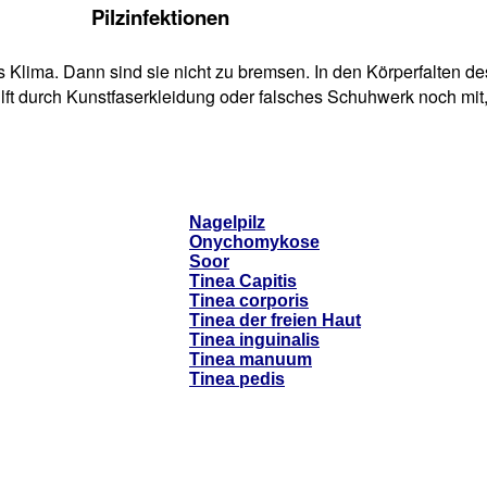
Pilzinfektionen
 Klima. Dann sind sie nicht zu bremsen. In den Körperfalten de
ft durch Kunstfaserkleidung oder falsches Schuhwerk noch mit
Nagelpilz
Onychomykose
Soor
Tinea Capitis
Tinea corporis
Tinea der freien Haut
Tinea inguinalis
Tinea manuum
Tinea pedis