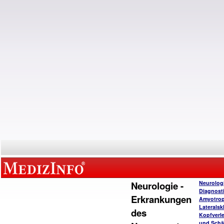
Neurologie -
Neurolog
Diagnost
Erkrankungen
Amyotro
Lateralsk
des
Kopfverl
und Schä