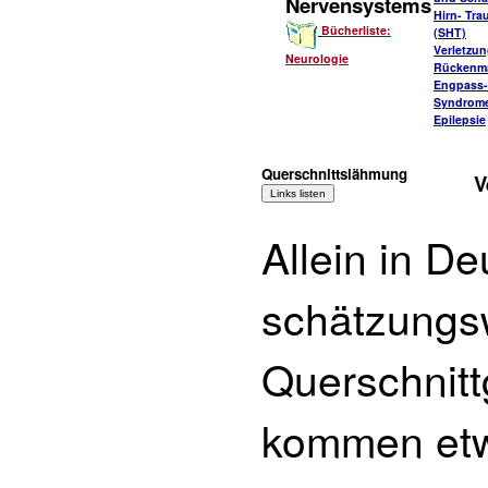
Nervensystems
Hirn- Tr
Bücherliste:
(SHT)
Verletzu
Neurologie
Rückenm
Engpass-
Syndrom
Epilepsie
Querschnittslähmung
V
Allein in D
schätzungs
Querschnitt
kommen etw