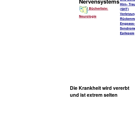
Nervensystems
Hirn- Tr
Bücherliste:
(SHT)
Verletzu
Neurologie
Rückenm
Engpass-
Syndrom
Epilepsie
Die Krankheit wird vererbt
und ist extrem selten