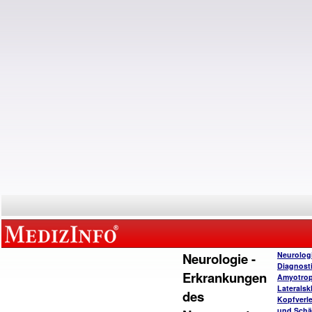
Neurologie -
Neurolog
Diagnost
Erkrankungen
Amyotro
Lateralsk
des
Kopfverl
und Schä