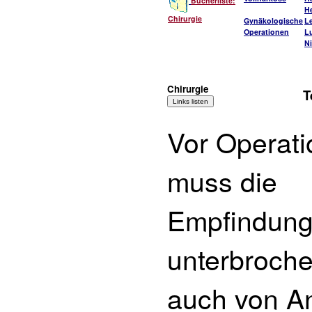
Bücherliste:
He
Chirurgie
Gynäkologische
L
Operationen
L
Ni
Chirurgie
T
Vor Operati
muss die
Empfindun
unterbroche
auch von An