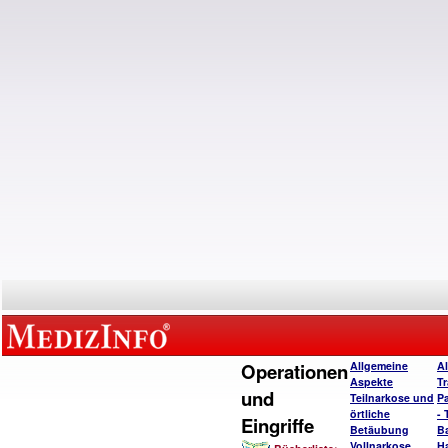
Operationen
Allgemeine
A
Aspekte
T
und
Teilnarkose und
P
örtliche
- 
Eingriffe
Betäubung
B
Vollnarkose
H