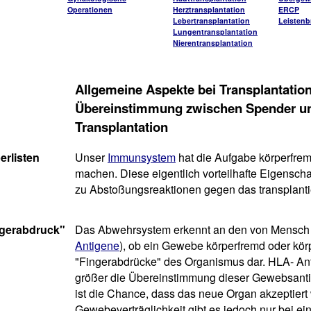
Operationen
Herztransplantation
ERCP
Lebertransplantation
Leistenb
Lungentransplantation
Nierentransplantation
Allgemeine Aspekte bei Transplantatio
Übereinstimmung zwischen Spender un
Transplantation
erlisten
Unser
Immunsystem
hat die Aufgabe körperfrem
machen. Diese eigentlich vorteilhafte Eigenschaf
zu Abstoßungsreaktionen gegen das transplantie
ngerabdruck"
Das Abwehrsystem erkennt an den von Mensch 
Antigene
), ob ein Gewebe körperfremd oder kör
"Fingerabdrücke" des Organismus dar. HLA- Ant
größer die Übereinstimmung dieser Gewebsanti
ist die Chance, dass das neue Organ akzeptiert
Gewebeverträglichkeit gibt es jedoch nur bei ein