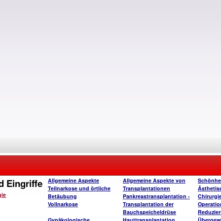
 Eingriffe
Allgemeine Aspekte
Allgemeine Aspekte von
Schönhe
Teilnarkose und örtliche
Transplantationen
Ästhetis
gie
Betäubung
Pankreastransplantation -
Chirurgi
Vollnarkose
Transplantation der
Operatio
Bauchspeicheldrüse
Reduzie
Gynäkologische
Hauttransplantation
Übergew