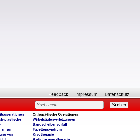
Feedback
Impressum
Datenschutz
itsoperationen
Orthopädische Operationen:
ch-plastische
Wirbelsäulenverletzungen
e
Bandscheibenvorfall
nen zur
Facettensyndrom
rung von
Kryotherapie
icht
Radiofrequenztherapie