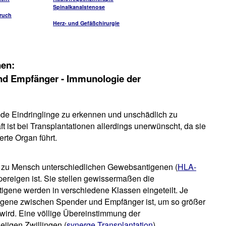
Spinalkanalstenose
ruch
Herz- und Gefäßchirurgie
nen:
d Empfänger - Immunologie der
de Eindringlinge zu erkennen und unschädlich zu
t ist bei Transplantationen allerdings unerwünscht, da sie
rte Organ führt.
zu Mensch unterschiedlichen Gewebsantigenen (
HLA-
pereigen ist. Sie stellen gewissermaßen die
igene werden in verschiedene Klassen eingeteilt. Je
gene zwischen Spender und Empfänger ist, um so größer
 wird. Eine völlige Übereinstimmung der
eiigen Zwillingen (
synerge Transplantation
).