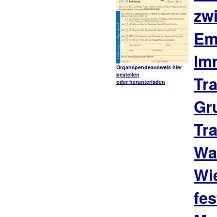
zw
Em
Im
Organspendeausweis hier
bestellen
Tr
oder herunterladen
Gr
Tr
Wa
Wie
fes