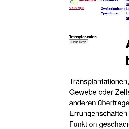
Bücherliste:
He
Chirurgie
Gynäkologische
L
Operationen
L
Ni
Transplantation
Transplantationen
Gewebe oder Zell
anderen übertrag
Errungenschaften d
Funktion geschädi