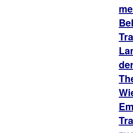
me
Be
Tr
La
de
Th
Wi
Em
Tr