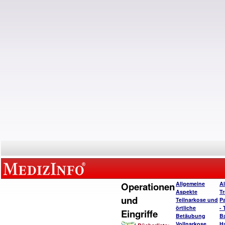
Operationen
Allgemeine
A
Aspekte
T
und
Teilnarkose und
P
örtliche
- 
Eingriffe
Betäubung
B
Vollnarkose
H