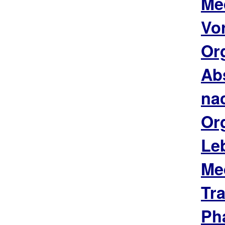
Me
Vo
Or
Ab
na
Or
Le
Me
Tr
Ph