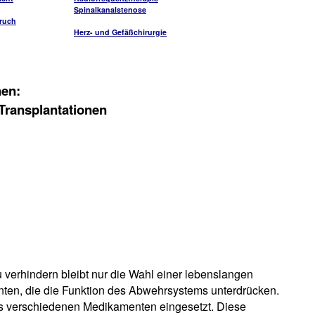
Spinalkanalstenose
ruch
Herz- und Gefäßchirurgie
nen:
ransplantationen
 verhindern bleibt nur die Wahl einer lebenslangen
en, die die Funktion des Abwehrsystems unterdrücken.
us verschiedenen Medikamenten eingesetzt. Diese