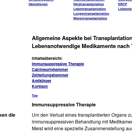
Operationen
Herztransplantation
ERCP
Lebertransplantation
Leistenb
Lungentransplantation
Nierentransplantation
Allgemeine Aspekte bei Transplantatio
Lebensnotwendige Medikamente nach T
Inhaltsübersicht:
Immunsuppressive Therapie
Calcineurinhemmer
Zellteilungshemmer
Antikörper
Kortison
Top
Immunsuppressive Therapie
ken die
Um den Verlust eines transplantierten Organs zu
immunsuppressiven Behandlung mit Medikament
Meist wird eine spezielle Zusammenstellung a