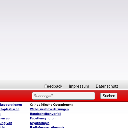
Feedback
Impressum
Datenschutz
itsoperationen
Orthopädische Operationen:
ch-plastische
Wirbelsäulenverletzungen
e
Bandscheibenvorfall
nen zur
Facettensyndrom
rung von
Kryotherapie
icht
Radiofrequenztherapie