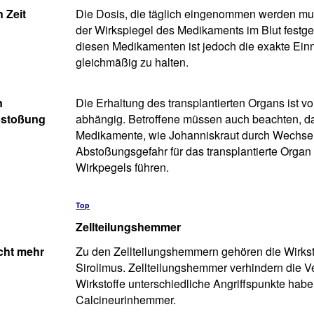
 Zeit
Die Dosis, die täglich eingenommen werden muss
der Wirkspiegel des Medikaments im Blut festgest
diesen Medikamenten ist jedoch die exakte Ein
gleichmäßig zu halten.
n
Die Erhaltung des transplantierten Organs ist
bstoßung
abhängig. Betroffene müssen auch beachten, d
Medikamente, wie Johanniskraut durch Wechsel
Abstoßungsgefahr für das transplantierte Organ
Wirkpegels führen.
Top
Zellteilungshemmer
cht mehr
Zu den Zellteilungshemmern gehören die Wirkst
Sirolimus. Zellteilungshemmer verhindern die 
Wirkstoffe unterschiedliche Angriffspunkte hab
Calcineurinhemmer.