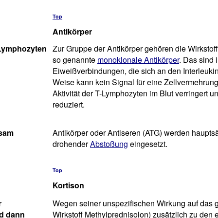
Top
Antikörper
T-Lymphozyten
Zur Gruppe der Antikörper gehören die Wirkstof
so genannte
monoklonale Antikörper
. Das sind 
Eiweißverbindungen, die sich an den Interleuki
Weise kann kein Signal für eine Zellvermehrung
Aktivität der T-Lymphozyten im Blut verringer
reduziert.
ksam
Antikörper oder Antiseren (ATG) werden hauptsä
drohender
Abstoßung
eingesetzt.
Top
Kortison
r
Wegen seiner unspezifischen Wirkung auf das 
nd dann
Wirkstoff Methylprednisolon) zusätzlich zu den