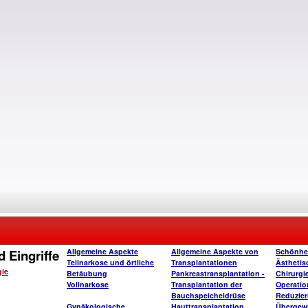
 Eingriffe
Allgemeine Aspekte
Allgemeine Aspekte von
Schönhe
Teilnarkose und örtliche
Transplantationen
Ästhetis
gie
Betäubung
Pankreastransplantation -
Chirurgi
Vollnarkose
Transplantation der
Operatio
Bauchspeicheldrüse
Reduzie
Gynäkologische
Hauttransplantation
Übergew