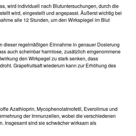
, wird individuell nach Blutuntersuchungen, durch die
ellt wird, eingestellt und angepasst. Äußerst wichtig bei
nahme alle 12 Stunden, um den Wirkspiegel im Blut
 von dieser regelmäßigen Einnahme in genauer Dosierung
ass auch scheinbar harmlose, zusätzlich eingenommene
wirkung den Wirkpegel zu stark senken, dass
 droht. Grapefruitsaft wiederum kann zur Erhöhung des
offe Azathioprin, Mycophenolatmofetil, Everolimus und
Vermehrung der Immunzellen, wobei die verschiedenen
en. Insgesamt sind sie schwächer wirksam als