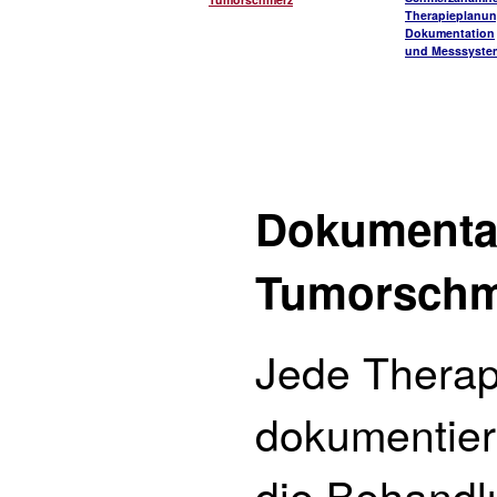
Therapieplanu
Dokumentation
und Messsyste
Dokumentat
Tumorschm
Jede Therap
dokumentiert
die Behandl