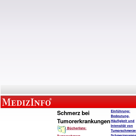
Schmerz bei
Einführung:
Bedeutung,
Tumorerkrankungen
Häufigkeit und
Intensität von
Bücherliste:
Tumorschmerze
Schmerzanamn
Tumorschmerz