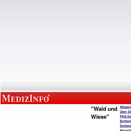
"Wald und
Wissen
über Z
Wiese"
FAQ Ze
Entfer
Zecken
Heusc