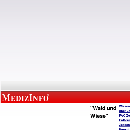
"Wald und
Wissen
über Z
Wiese"
FAQ Ze
Entfer
Zecken
Heusc