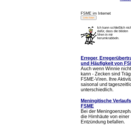
FSME im Internet
Ich kann schließlich nic
dafür, dass die blöden
Viren in mir
herumkrabbeln.
Erreger, Erregerübert
und Häufigkeit von F
Auch wenn Winnie nicht
kann - Zecken sind Träg
FSME-Viren. Ihre Aktivitä
saisonal und tageszeitli
unterschiedlich.
Meningitische Verlaufs
FSME
Bei der Meningoenzephal
die Hirnhäute von einer
Entzündung befallen.