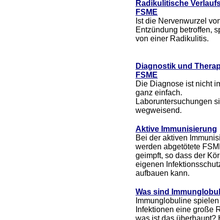
Radikulitische Verlauf
FSME
Ist die Nervenwurzel von
Entzündung betroffen, s
von einer Radikulitis.
Diagnostik und Therap
FSME
Die Diagnose ist nicht 
ganz einfach.
Laboruntersuchungen s
wegweisend.
Aktive Immunisierung
Bei der aktiven Immunis
werden abgetötete FSM
geimpft, so dass der Kö
eigenen Infektionsschut
aufbauen kann.
Was sind Immunglobul
Immunglobuline spielen
Infektionen eine große R
was ist das überhaupt? 