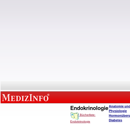
Endokrinologie
Anatomie un
Physiologie
Bücherliste:
Hormonübers
Diabetes
Endokrinologie