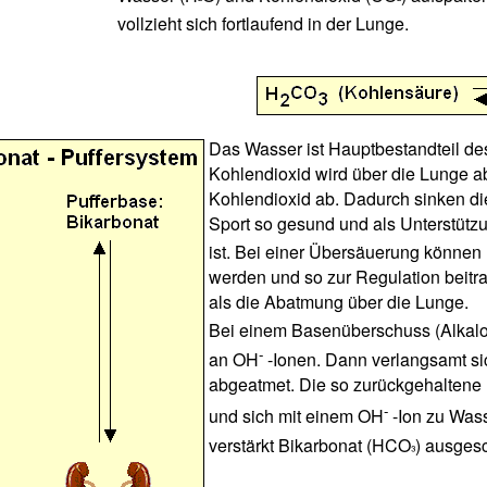
²
²
vollzieht sich fortlaufend in der Lunge.
Das Wasser ist Hauptbestandteil de
Kohlendioxid wird über die Lunge a
Kohlendioxid ab. Dadurch sinken die
Sport so gesund und als Unterstütz
ist. Bei einer Übersäuerung können
werden und so zur Regulation beitra
als die Abatmung über die Lunge.
Bei einem Basenüberschuss (Alkalo
-
an OH
-Ionen. Dann verlangsamt si
abgeatmet. Die so zurückgehaltene
-
und sich mit einem OH
-Ion zu Was
verstärkt Bikarbonat (HCO
) ausges
³