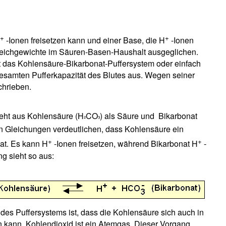
+
+
-Ionen freisetzen kann und einer Base, die H
-Ionen
eichgewichte im Säuren-Basen-Haushalt ausgeglichen.
t das Kohlensäure-Bikarbonat-Puffersystem oder einfach
 gesamten Pufferkapazität des Blutes aus. Wegen seiner
chrieben.
eht aus Kohlensäure (H
CO
) als Säure und Bikarbonat
²
³
n Gleichungen verdeutlichen, dass Kohlensäure ein
+
+
at. Es kann H
-Ionen freisetzen, während Bikarbonat H
-
g sieht so aus:
es Puffersystems ist, dass die Kohlensäure sich auch in
en kann. Kohlendioxid ist ein Atemgas. Dieser Vorgang