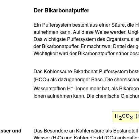
Der Bikarbonatpuffer
Ein Puffersystem besteht aus einer Säure, die H
aufnehmen kann. Auf diese Weise werden Ungl
Das wichtigste Puffersystem des Organismus is
der Bikarbonatpuffer. Er macht zwei Drittel der
Wichtigkeit wird der Bikarbonatpuffer näher bes
Das Kohlensäure-Bikarbonat-Puffersystem best
(HCO
) als dazugehöriger Base. Die chemische
³
+
Wasserstoffion H
-Ionen mehr hat, als Bikarbon
Ionen aufnehmen kann. Die chemische Gleichun
asser und
Das Besondere an Kohlensäure als Bestandteil d
Wasser (H
O) und Kohlendioxid (CO
) aufspalt