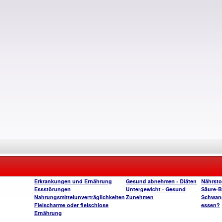
Erkrankungen und Ernährung
Gesund abnehmen - Diäten
Nährsto
Essstörungen
Untergewicht - Gesund
Säure-B
Nahrungsmittelunverträglichkeiten
Zunehmen
Schwange
Fleischarme oder fleischlose
essen?
Ernährung