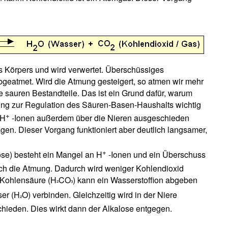
s Körpers und wird verwertet. Überschüssiges
bgeatmet. Wird die Atmung gesteigert, so atmen wir mehr
 sauren Bestandteile. Das ist ein Grund dafür, warum
ung zur Regulation des Säuren-Basen-Haushalts wichtig
+
 H
-Ionen außerdem über die Nieren ausgeschieden
gen. Dieser Vorgang funktioniert aber deutlich langsamer,
+
se) besteht ein Mangel an H
-Ionen und ein Überschuss
ch die Atmung. Dadurch wird weniger Kohlendioxid
 Kohlensäure (H
CO
) kann ein Wasserstoffion abgeben
²
³
ser (H
O) verbinden. Gleichzeitig wird in der Niere
²
chieden. Dies wirkt dann der Alkalose entgegen.