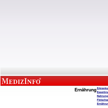
Ernährung
Erkrank
Essstör
Nahrungs
Fleischa
Ernähru