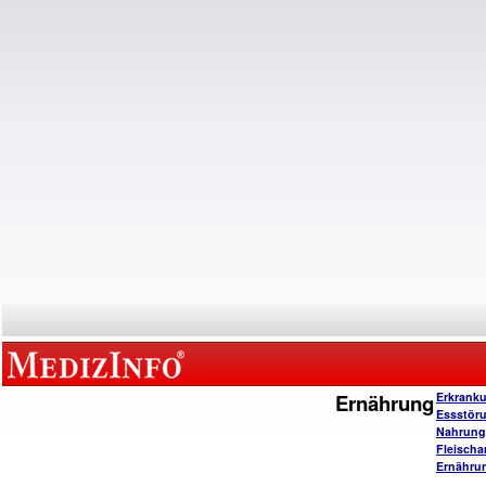
Ernährung
Erkrank
Essstör
Nahrungs
Fleischa
Ernähru