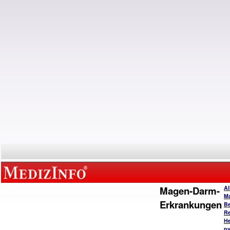
Magen-Darm-
Al
M
Erkrankungen
B
Re
He
py