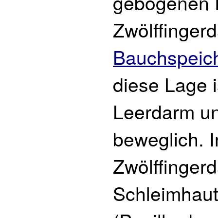
gebogenen F
Zwölffinger
Bauchspeic
diese Lage 
Leerdarm un
beweglich. I
Zwölffingerd
Schleimhaut