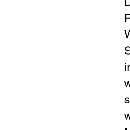
D
R
S
i
w
s
w