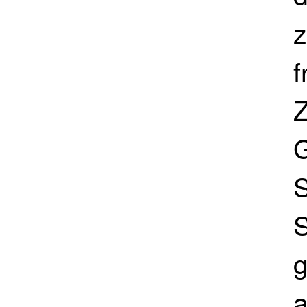
z
f
Z
G
S
S
g
a