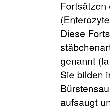
Fortsätzen
(Enterozyte
Diese Fort
stäbchenart
genannt (lat
Sie bilden 
Bürstensaum
aufsaugt un