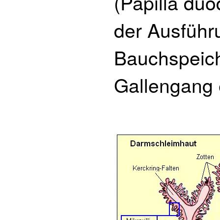
(Papilla du
der Ausführ
Bauchspeich
Gallengang 