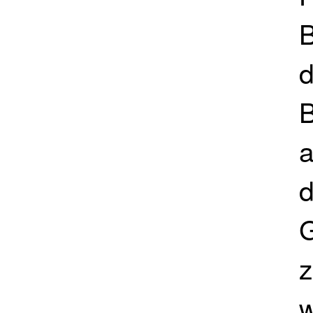
B
d
a
d
G
w