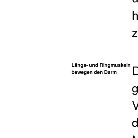
h
z
Längs- und Ringmuskeln
D
bewegen den Darm
g
V
d