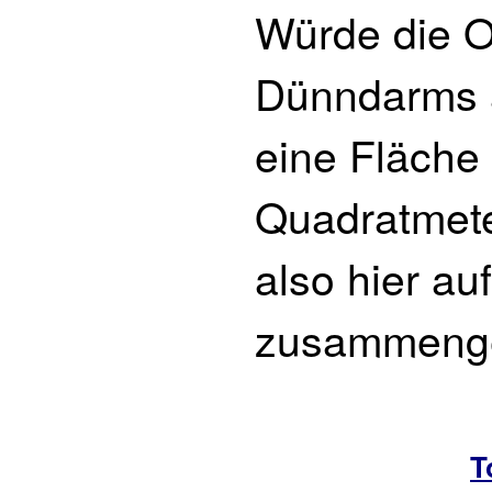
Würde die O
Dünndarms a
eine Fläche
Quadratmete
also hier a
zusammenge
T