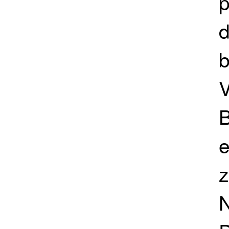
p
d
b
V
B
e
z
N