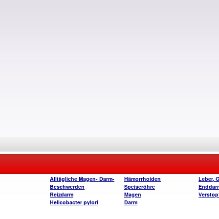
Alltägliche Magen- Darm-
Hämorrhoiden
Leber, 
Beschwerden
Speiseröhre
Enddar
Reizdarm
Magen
Verstop
Helicobacter pylori
Darm