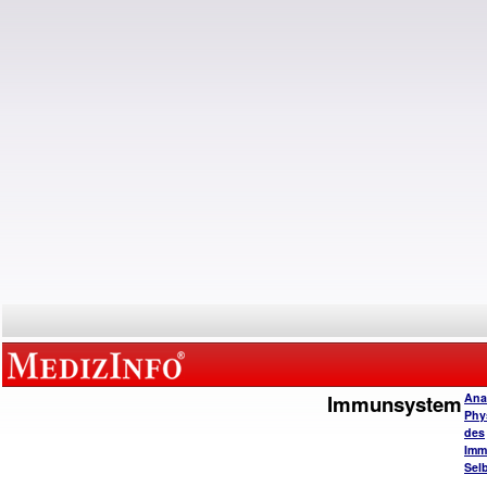
Immunsystem
Ana
Phy
des
Imm
Selb