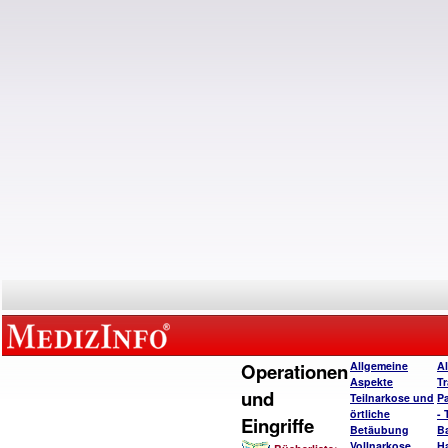
Operationen
Allgemeine
A
Aspekte
T
und
Teilnarkose und
P
örtliche
- 
Eingriffe
Betäubung
B
Vollnarkose
H