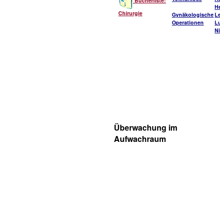
Bücherliste:
He
Chirurgie
Gynäkologische
L
Operationen
L
Ni
Überwachung im
Aufwachraum