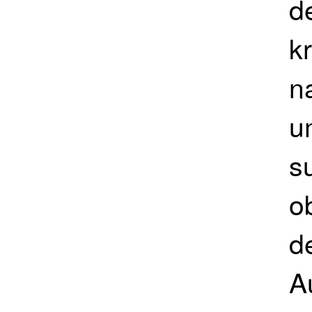
d
k
n
u
s
o
d
A