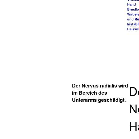
Hand
Brustk
Wirbel
und R
Instabi
Halswi
Der Nervus radialis wird
D
im Bereich des
Unterarms geschädigt.
N
H