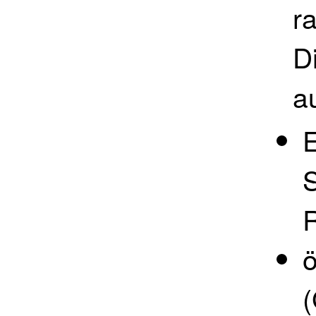
r
D
a
E
S
R
(