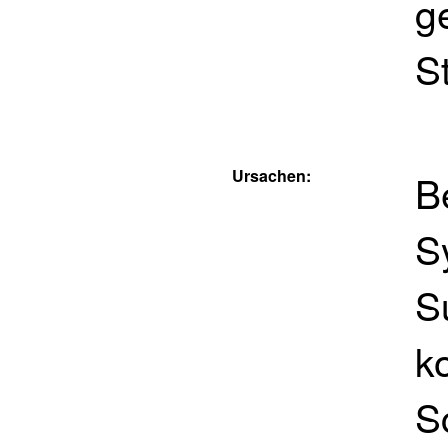
g
St
Ursachen:
B
S
S
k
S