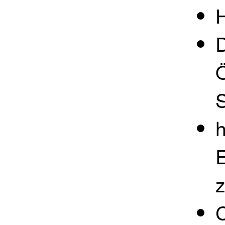
D
h
z