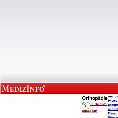
Orthopädie
Anatom
Physio
Bücherliste:
Schulte
und Ob
Orthopädie
Ellenb
Untera