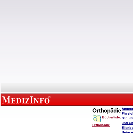
Orthopädie
Anatom
Physio
Bücherliste:
Schulte
und Ob
Orthopädie
Ellenb
Untera