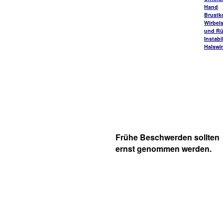
Hand
Brustk
Wirbel
und R
Instabi
Halswi
Frühe Beschwerden sollten
ernst genommen werden.