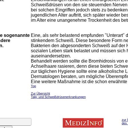
Schweißdrüsen von den sie steuernden Nerven ab
bei solchen Eingriffen jedoch stets zu bedenken
jugendlichen Alter auftritt, sich später wieder 
im Alter eine unangenehme Trockenheit des betr
ie sogenannte
Eine, als sehr belastend empfunden "Unterart" 
ndere
stinkendem Schweiß. Diese besondere Form nen
n.
Bakterien den abgesonderten Schweiß auf der H
sozialen Leben stark belastet und müssen sich
auseinandersetzen.
Behandelt werden sollte die Bromhidrosis von e
Achselhaare rasieren, denn diese bieten Schwe
zur täglichen Hygiene sollte eine alkoholische
Dermatologen beraten, um mögliche Überempfin
Eine weitere Maßnahme ist die schon erwähnte
Top
Zur Übersicht
Talg- und Schweißdrüsenerkrankungen
zur 
des