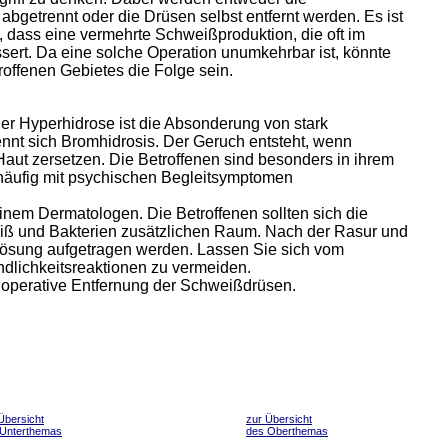
getrennt oder die Drüsen selbst entfernt werden. Es ist
, dass eine vermehrte Schweißproduktion, die oft im
bessert. Da eine solche Operation unumkehrbar ist, könnte
offenen Gebietes die Folge sein.
der Hyperhidrose ist die Absonderung von stark
nt sich Bromhidrosis. Der Geruch entsteht, wenn
aut zersetzen. Die Betroffenen sind besonders in ihrem
 häufig mit psychischen Begleitsymptomen
inem Dermatologen. Die Betroffenen sollten sich die
iß und Bakterien zusätzlichen Raum. Nach der Rasur und
 Lösung aufgetragen werden. Lassen Sie sich vom
dlichkeitsreaktionen zu vermeiden.
 operative Entfernung der Schweißdrüsen.
Übersicht
zur Übersicht
 Unterthemas
des Oberthemas