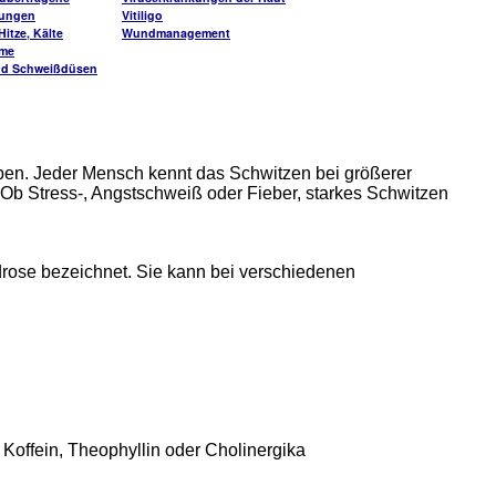
kungen
Vitiligo
itze, Kälte
Wundmanagement
me
nd Schweißdüsen
ben. Jeder Mensch kennt das Schwitzen bei größerer
. Ob Stress-, Angstschweiß oder Fieber, starkes Schwitzen
drose bezeichnet. Sie kann bei verschiedenen
, Koffein, Theophyllin oder Cholinergika