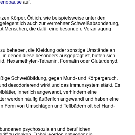
enopause
auf.
en Körper. Örtlich, wie beispielsweise unter den
gelegentlich auch zur vermehrter Schweißabsonderung,
gibt Menschen, die dafür eine besondere Veranlagung
h zu beheben, die Kleidung oder sonstige Umstände an
 in denen diese besonders ausgeprägt ist, bieten sich
rid, Hexamethylen-Tetramin, Formalin oder Glutardehyd.
äßige Schweißbildung, gegen Mund- und Körpergeruch.
l und desodorierend wirkt und das Immunsystem stärkt. Es
blätter, innerlich angewandt, verhindern eine
er werden häufig äußerlich angewandt und haben eine
n Form von Umschlägen und Teilbädern oft bei Hand-
rbundenen psychosozialen und beruflichen
griff zu denken. Dabei werden entweder die