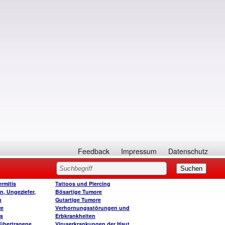
Feedback
Impressum
Datenschutz
rmitis
Tattoos und Piercing
n, Ungeziefer,
Bösartige Tumore
n
Gutartige Tumore
ze
Verhornungsstörungen und
is
Erbkrankheiten
 übertragene
Viruserkrankungen der Haut