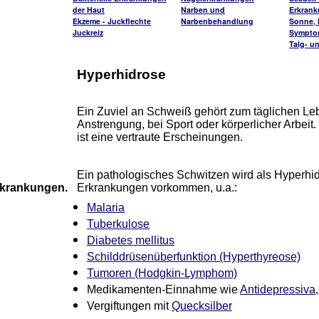
der Haut
Narben und
Erkran
Ekzeme - Juckflechte
Narbenbehandlung
Sonne, H
Juckreiz
Sympto
Talg- u
Hyperhidrose
Ein Zuviel an Schweiß gehört zum täglichen Le
Anstrengung, bei Sport oder körperlicher Arbeit
ist eine vertraute Erscheinungen.
Ein pathologisches Schwitzen wird als Hyperhi
rkrankungen.
Erkrankungen vorkommen, u.a.:
Malaria
Tuberkulose
Diabetes mellitus
Schilddrüsenüberfunktion (Hyperthyreose)
Tumoren (Hodgkin-Lymphom)
Medikamenten-Einnahme wie
Antidepressiva
Vergiftungen mit
Quecksilber