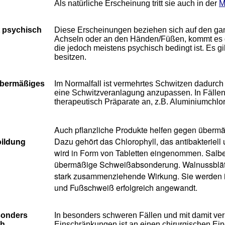
Als natürliche Erscheinung tritt sie auch in der
M
t psychisch
Diese Erscheinungen beziehen sich auf den ganz
Achseln oder an den Händen/Füßen, kommt es 
die jedoch meistens psychisch bedingt ist. Es 
besitzen.
 übermäßiges
Im Normalfall ist vermehrtes Schwitzen dadurc
eine Schwitzveranlagung anzupassen. In Fällen,
therapeutisch Präparate an, z.B. Aluminiumchlo
n
Auch pflanzliche Produkte helfen gegen überm
ildung
Dazu gehört das Chlorophyll, das antibakteriel
wird in Form von Tabletten eingenommen. Salbei
übermäßige Schweißabsonderung. Walnussblätt
stark zusammenziehende Wirkung. Sie werden i
und Fußschweiß erfolgreich angewandt.
esonders
In besonders schweren Fällen und mit damit ve
h.
Einschränkungen ist an einen chirurgischen Ein