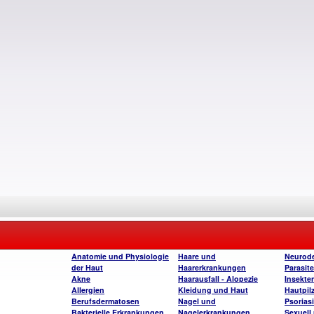
Anatomie und Physiologie
Haare und
Neurode
der Haut
Haarerkrankungen
Parasite
Akne
Haarausfall - Alopezie
Insekte
Allergien
Kleidung und Haut
Hautpil
Berufsdermatosen
Nagel und
Psorias
Bakterielle Erkrankungen
Nagelerkrankungen
Sexuell