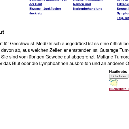
der Haut
Narben und
Erkran
Ekzeme - Juckflechte
Narbenbehandlung
Sonne, H
Juckreiz
Sympto
Talg- u
ut
rt für Geschwulst. Medizinisch ausgedrückt ist es eine örtli
ngt davon ab, aus welchen Zellen er entstanden ist. Gutartige
. Sie sind vom übrigen Gewebe gut abgegrenzt. Maligne Tumore,
r das Blut oder die Lymphbahnen ausbreiten und an anderen Or
Hautkrebs
Bücherliste: