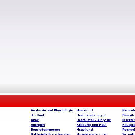
Anatomie und Physiologie
Haare und
Neurode
der Haut
Haarerkrankungen
Parasite
Akne
Haarausfall - Alopezie
Insekte
Allergien
Kleidung und Haut
Hautpil
Berufsdermatosen
Nagel und
Psorias
Bakterielle Erkrankungen
Nagelerkrankungen
Sexuell