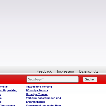
Feedback
Impressum
Datenschutz
rmitis
Tattoos und Piercing
n, Ungeziefer,
Bösartige Tumore
n
Gutartige Tumore
ze
Verhornungsstörungen und
is
Erbkrankheiten
 übertragene
Viruserkrankungen der Haut