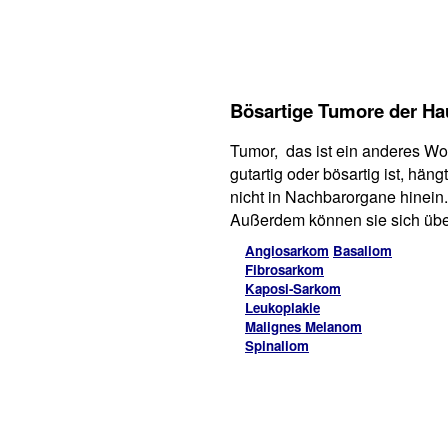
Bösartige Tumore der Ha
Tumor, das ist ein anderes Wo
gutartig oder bösartig ist, hä
nicht in Nachbarorgane hinein
Außerdem können sie sich übe
Angiosarkom
Basaliom
Fibrosarkom
Kaposi-Sarkom
Leukoplakie
Malignes Melanom
Spinaliom