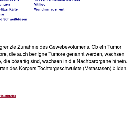
kungen
Vitiligo
itze, Kälte
Wundmanagement
me
nd Schweißdüsen
ch begrenzte Zunahme des Gewebevolumens. Ob ein Tumor
 Tumore, die auch benigne Tumore genannt werden, wachsen
 die bösartig sind, wachsen in die Nachbarorgane hinein.
ten des Körpers Tochtergeschwülste (Metastasen) bilden.
 Hautkrebs