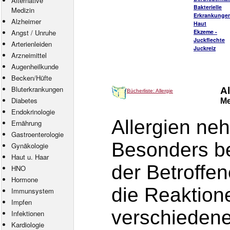
Alternative
Bakterielle
Medizin
Erkrankungen
Alzheimer
Haut
Angst
/
Unruhe
Ekzeme -
Juckflechte
Arterienleiden
Juckreiz
Arzneimittel
Augenheilkunde
Becken/Hüfte
Bluterkrankungen
Al
Bücherliste: Allergie
Diabetes
Me
Endokrinologie
Allergien ne
Ernährung
Gastroenterologie
Besonders be
Gynäkologie
Haut u. Haar
der Betroffen
HNO
Hormone
die Reaktion
Immunsystem
Impfen
verschiedene
Infektionen
Kardiologie