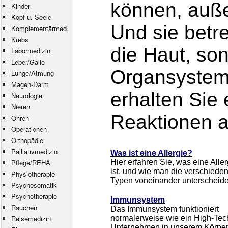
können, außer
Kinder
Kopf u. Seele
Und sie betre
Komplementärmed.
Krebs
die Haut, so
Labormedizin
Leber/Galle
Organsysteme
Lunge/Atmung
Magen-Darm
erhalten Sie 
Neurologie
Nieren
Reaktionen a
Ohren
Operationen
Orthopädie
Palliativmedizin
Was ist eine Allergie?
Pflege
/
REHA
Hier erfahren Sie, was eine Aller
ist, und wie man die verschiede
Physiotherapie
Typen voneinander unterscheide
Psychosomatik
Psychotherapie
Immunsystem
Rauchen
Das Immunsystem funktioniert
Reisemedizin
normalerweise wie ein High-Tec
Unternehmen in unserem Körper