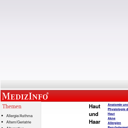
Haut
Anatomie un
Themen
Physiologie 
und
Haut
Allergie
/
Asthma
Akne
Haar
Altern/Geriatrie
Allergien
Berufsderma