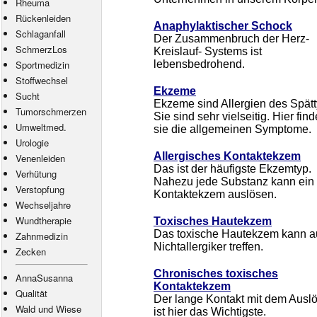
Rheuma
Rückenleiden
Anaphylaktischer Schock
Schlaganfall
Der Zusammenbruch der Herz-
SchmerzLos
Kreislauf- Systems ist
Sportmedizin
lebensbedrohend.
Stoffwechsel
Ekzeme
Sucht
Ekzeme sind Allergien des Spätt
Tumorschmerzen
Sie sind sehr vielseitig. Hier fin
Umweltmed.
sie die allgemeinen Symptome.
Urologie
Allergisches Kontaktekzem
Venenleiden
Das ist der häufigste Ekzemtyp.
Verhütung
Nahezu jede Substanz kann ein
Verstopfung
Kontaktekzem auslösen.
Wechseljahre
Wundtherapie
Toxisches Hautekzem
Das toxische Hautekzem kann 
Zahnmedizin
Nichtallergiker treffen.
Zecken
Chronisches toxisches
AnnaSusanna
Kontaktekzem
Qualität
Der lange Kontakt mit dem Ausl
Wald und Wiese
ist hier das Wichtigste.