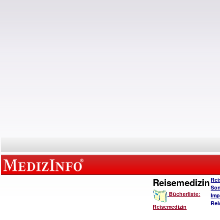
Reisemedizin
Rei
Son
Bücherliste:
Imp
Rei
Reisemedizin