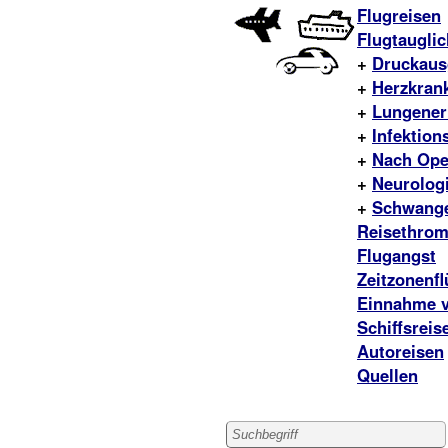
Flugreisen
Flugtaugli
+
Druckaus
+
Herzkran
+
Lungener
+
Infektion
+
Nach Ope
+
Neurolog
+
Schwange
Reisethro
Flugangst
Zeitzonenfl
Einnahme v
Schiffsreis
Autoreisen
Quellen