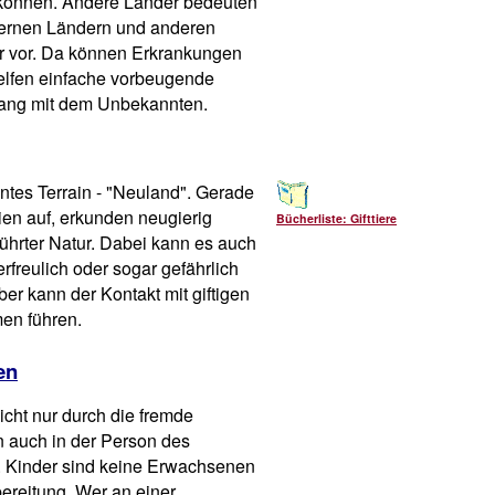
 können. Andere Länder bedeuten
 fernen Ländern und anderen
r vor. Da können Erkrankungen
 helfen einfache vorbeugende
ang mit dem Unbekannten.
ntes Terrain - "Neuland". Gerade
ien auf, erkunden neugierig
Bücherliste: Gifttiere
ührter Natur. Dabei kann es auch
freulich oder sogar gefährlich
aber kann der Kontakt mit giftigen
en führen.
en
icht nur durch die fremde
 auch in der Person des
n. Kinder sind keine Erwachsenen
reitung. Wer an einer