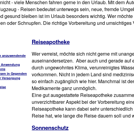
nicht - viele Menschen fahren gerne in den Urlaub. Mit dem Au
lugzeug - Reisen bedeutet unterwegs sein, neue, fremde Umg
d gesund bleiben ist im Urlaub besonders wichtig. Wer möchte 
oder Schnupfen. Die richtige Vorbereitung und umsichtiges Ver
Reiseapotheke
Wer verreist, möchte sich nicht gerne mit una
ch anzuwendende
auseinandersetzen. Aber auch und gerade auf e
en Anwendung
durch ungewohntes Klima, verunreinigtes Wasse
ente
vorkommen. Nicht in jedem Land sind medizini
eisen in Gegenden
er Versorgung
so einfach zugänglich wie hier. Manchmal ist der
eise
Medikamente ganz unmöglich.
Eine gut ausgestattete Reiseapotheke zusammenz
unverzichtbarer Aspekt bei der Vorbereitung eine
Reiseapotheke kann dabei sehr unterschiedlich 
Reise hat, wie lange die Reise dauern soll und 
Sonnenschutz