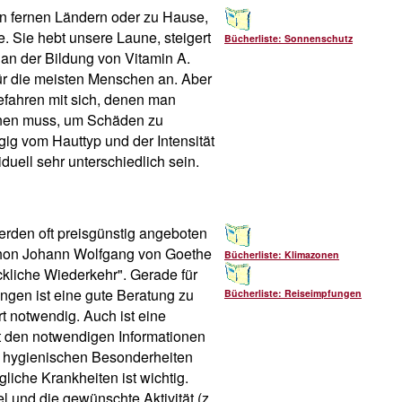
b in fernen Ländern oder zu Hause,
 Sie hebt unsere Laune, steigert
Bücherliste: Sonnenschutz
 an der Bildung von Vitamin A.
für die meisten Menschen an. Aber
fahren mit sich, denen man
nen muss, um Schäden zu
ig vom Hauttyp und der Intensität
uell sehr unterschiedlich sein.
erden oft preisgünstig angeboten
Schon Johann Wolfgang von Goethe
Bücherliste: Klimazonen
ckliche Wiederkehr". Gerade für
ngen ist eine gute Beratung zu
Bücherliste: Reiseimpfungen
t notwendig. Auch ist eine
it den notwendigen Informationen
d hygienischen Besonderheiten
che Krankheiten ist wichtig.
l und die gewünschte Aktivität (z.