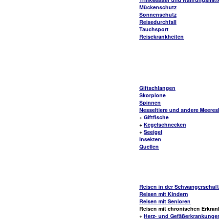
Mückenschutz
Sonnenschutz
Reisedurchfall
Tauchsport
Reisekrankheiten
Giftschlangen
Skorpione
Spinnen
Nesseltiere und andere Meere
+
Giftfische
+
Kegelschnecken
+
Seeigel
Insekten
Quellen
Reisen in der Schwangerschaft
Reisen mit Kindern
Reisen mit Senioren
Reisen mit chronischen Erkra
+
Herz- und Gefäßerkrankunge