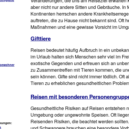
Veränderungen, die uns am Reiseziel erwarten
aber nicht nur andere Sitten und Gebräuche. In
Kontinenten herrschen andere Krankheitserrege
auftreten, die zu Hause nicht bekannt sind. Oft
Maßnahmen und eine gewisse Vorsicht im Umg
Gifttiere
Reisen bedeutet häufig Aufbruch in ein unbekan
im Urlaub halten sich Menschen sehr viel im Fre
exotische Gegenden und erfreuen sich an unber
sbewohner
zu Zusammentreffen mit Tieren kommen, die uner
sein können. Gifte sind nicht immer tödlich. Oft 
Tieren zu erheblichen gesundheitlichen Problem
Reisen mit besonderen Personengrupp
Gesundheitliche Risiken auf Reisen entstehen n
Umgebung oder ungewohnte Speisen. Oft liegen
Reisenden Risiken, die beachtet werden sollte
nkungen:
und Schwangere brauchen eine besondere Vorbe
n