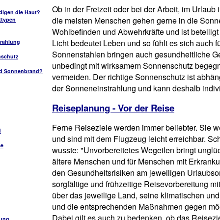
Ob in der Freizeit oder bei der Arbeit, im Urlau
digen die Haut?
die meisten Menschen gehen gerne in die Sonne.
ttypen
Wohlbefinden und Abwehrkräfte und ist beteiligt
Licht bedeutet Leben und so fühlt es sich auch 
trahlung
Sonnenstahlen bringen auch gesundheitliche Ge
nschutz
unbedingt mit wirksamem Sonnenschutz begeg
nd Sonnenbrand?
vermeiden. Der richtige Sonnenschutz ist abhäng
der Sonneneinstrahlung und kann deshalb individ
Reiseplanung - Vor der Reise
Ferne Reiseziele werden immer beliebter. Sie w
d
und sind mit dem Flugzeug leicht erreichbar. 
se
wusste: "Unvorbereitetes Wegeilen bringt unglü
ältere Menschen und für Menschen mit Erkranku
den Gesundheitsrisiken am jeweiligen Urlaubsor
sorgfältige und frühzeitige Reisevorbereitung m
über das jeweilige Land, seine klimatischen un
und die entsprechenden Maßnahmen gegen mögli
Dabei gilt es auch zu bedenken, ob das Reisezie
fung