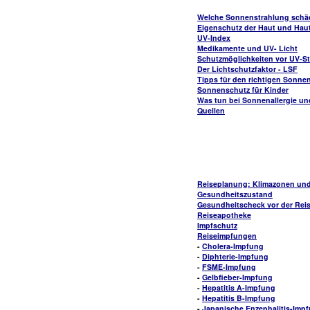
Welche Sonnenstrahlung schä
Eigenschutz der Haut und Hau
UV-Index
Medikamente und UV- Licht
Schutzmöglichkeiten vor UV-S
Der Lichtschutzfaktor - LSF
Tipps für den richtigen Sonne
Sonnenschutz für Kinder
Was tun bei Sonnenallergie u
Quellen
Reiseplanung: Klimazonen un
Gesundheitszustand
Gesundheitscheck vor der Rei
Reiseapotheke
Impfschutz
Reiseimpfungen
-
Cholera-Impfung
-
Diphterie-Impfung
-
FSME-Impfung
-
Gelbfieber-Impfung
-
Hepatitis A-Impfung
-
Hepatitis B-Impfung
-
Japanische Enzephalitis-Imp