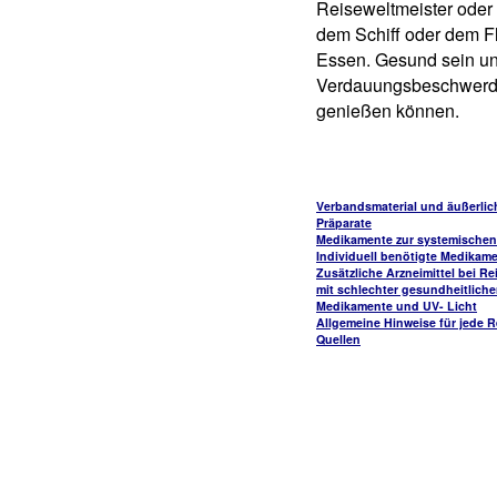
Reiseweltmeister oder 
dem Schiff oder dem F
Essen. Gesund sein un
Verdauungsbeschwerden 
genießen können.
Verbandsmaterial und äußerli
Präparate
Medikamente zur systemisch
Individuell benötigte Medikam
Zusätzliche Arzneimittel bei R
mit schlechter gesundheitlich
Medikamente und UV- Licht
Allgemeine Hinweise für jede R
Quellen