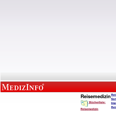
Reisemedizin
Rei
Son
Bücherliste:
Imp
Rei
Reisemedizin