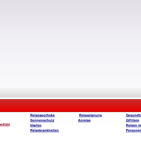
Reiseapotheke
Reiseplanung
Gesundhe
Sonnenschutz
Anreise
Gifttiere
edizin
Impfen
Reisen m
Reisekrankheiten
Persone