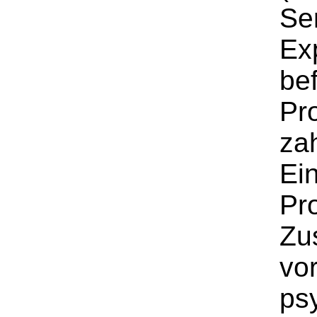
Ser
Ex
be
Pr
zah
Ein
Pro
Zu
vo
ps