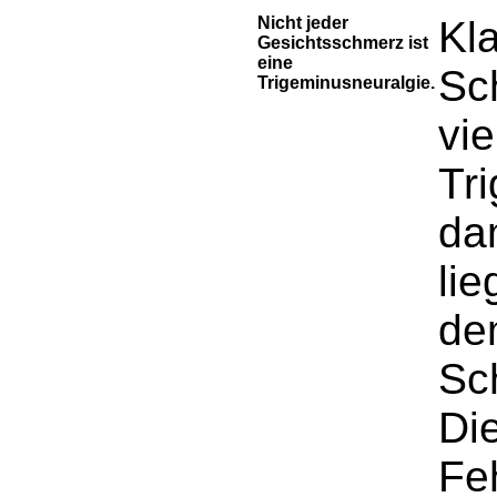
Nicht jeder
Kl
Gesichtsschmerz ist
eine
Sc
Trigeminusneuralgie.
vie
Tr
da
li
de
Sc
Di
Fe