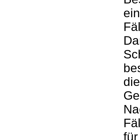
ein
Fäl
Dar
Sc
be
die
Ge
Na
Fä
fü