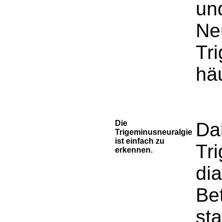
un
Ne
Tr
hä
Die
Da
Trigeminusneuralgie
ist einfach zu
Tr
erkennen.
dia
Bet
st