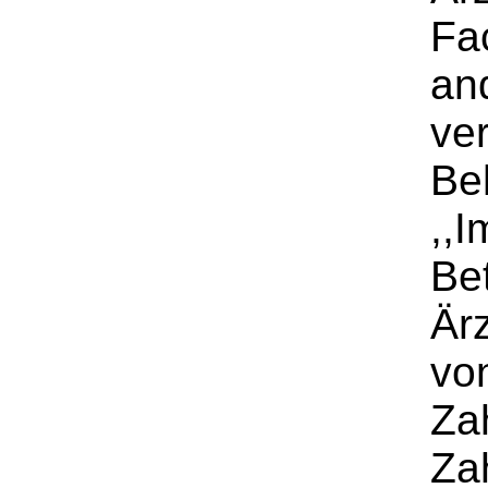
Fa
an
ver
Be
,,I
Be
Ärz
vo
Za
Za