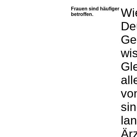
Frauen sind häufiger
Wie
betroffen.
De
Ge
wi
Gl
all
vo
sin
lan
Är