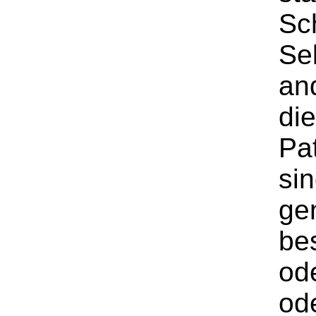
Sc
Se
an
di
Pa
sin
ge
be
od
od