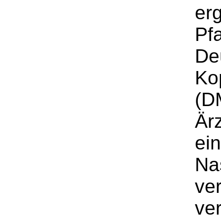
erg
Pfa
De
Ko
(D
Är
ei
Na
ve
ve