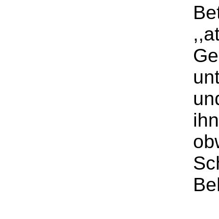
Be
,,a
Ge
un
und
ih
ob
Sc
Be