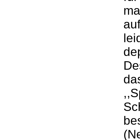
ma
auf
lei
de
De
da
,,
Sc
be
(N