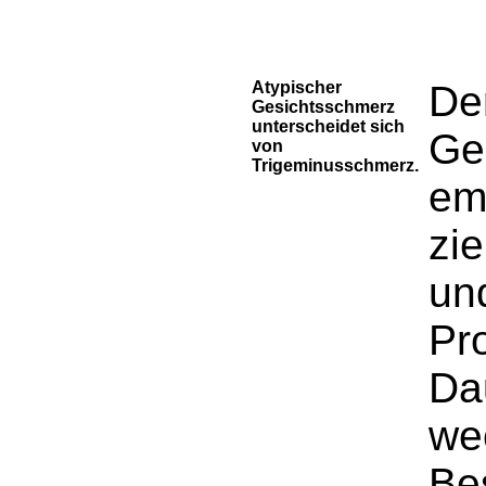
Atypischer
De
Gesichtsschmerz
unterscheidet sich
Ge
von
Trigeminusschmerz.
em
zi
un
Pro
Da
wec
Be