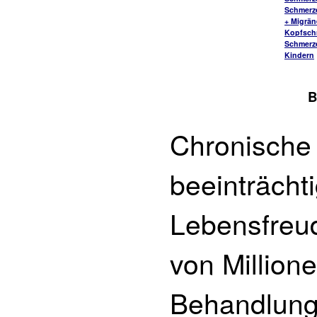
Schmerz
+ Migrä
Kopfsch
Schmerz
Kindern
B
Chronische
beeinträcht
Lebensfreu
von Million
Behandlung 