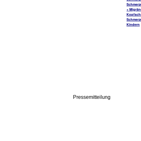
Schmerz
+ Migrä
Kopfsch
Schmerz
Kindern
Pressemitteilung