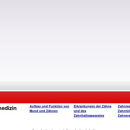
edizin
Aufbau und Funktion von
Erkrankungen der Zähne
Zahnres
Mund und Zähnen
und des
Zahnfül
Zahnhalteapparates
Zahners