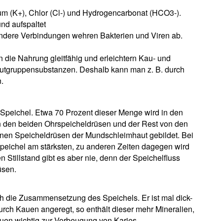
ium (K+), Chlor (Cl-) und Hydrogencarbonat (HCO3-).
nd aufspaltet
andere Verbindungen wehren Bakterien und Viren ab.
die Nahrung gleitfähig und erleichtern Kau- und
utgruppensubstanzen. Deshalb kann man z. B. durch
.
r Speichel. Etwa 70 Prozent dieser Menge wird in den
in den beiden Ohrspeicheldrüsen und der Rest von den
nen Speicheldrüsen der Mundschleimhaut gebildet. Bei
peichel am stärksten, zu anderen Zeiten dagegen wird
n Stillstand gibt es aber nie, denn der Speichelfluss
üsen.
h die Zusammensetzung des Speichels. Er ist mal dick-
urch Kauen angeregt, so enthält dieser mehr Mineralien,
auen wichtig zur Vorbeugung von Karies.