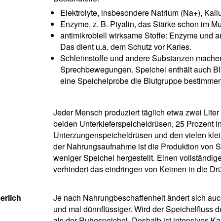
Elektrolyte, insbesondere Natrium (Na+), Kal
Enzyme, z. B. Ptyalin, das Stärke schon im Mu
antimikrobiell wirksame Stoffe: Enzyme und 
Das dient u.a. dem Schutz vor Karies.
Schleimstoffe und andere Substanzen machen 
Sprechbewegungen. Speichel enthält auch Bl
eine Speichelprobe die Blutgruppe bestimmen
Jeder Mensch produziert täglich etwa zwei Lite
beiden Unterkieferspeicheldrüsen, 25 Prozent 
Unterzungenspeicheldrüsen und den vielen klei
der Nahrungsaufnahme ist die Produktion von S
weniger Speichel hergestellt. Einen vollständige
verhindert das eindringen von Keimen in die Dr
erlich
Je nach Nahrungbeschaffenheit ändert sich auc
und mal dünnflüssiger. Wird der Speichelfluss d
als der Ruhespeichel. Deshalb ist intensives K