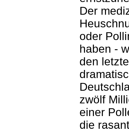
Der mediz
Heuschnup
oder Polli
haben - w
den letzt
dramatis
Deutschla
zwölf Mil
einer Poll
die rasan