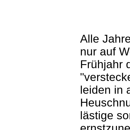
Alle Jahre
nur auf 
Frühjahr 
"versteck
leiden in a
Heuschnup
lästige s
ernstzun