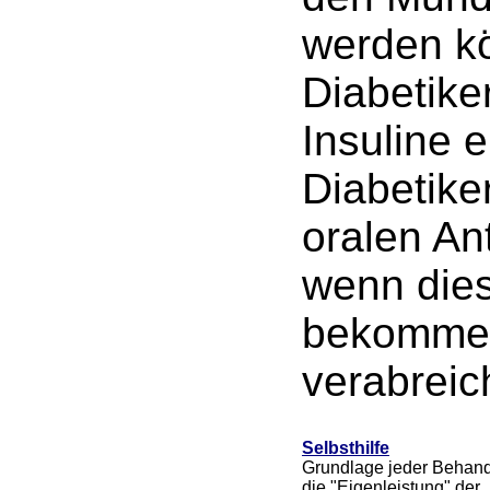
werden kö
Diabetike
Insuline e
Diabetike
oralen An
wenn dies
bekommen 
verabreic
Selbsthilfe
Grundlage jeder Behand
die "Eigenleistung" der