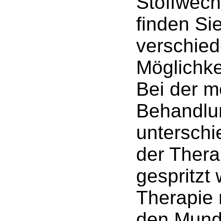
Stoffwech
finden Si
verschied
Möglichke
Bei der 
Behandlu
untersch
der Therap
gespritzt
Therapie 
den Mund