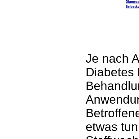
Diagnos
Selbstko
Je nach A
Diabetes
Behandlu
Anwendun
Betroffen
etwas tun