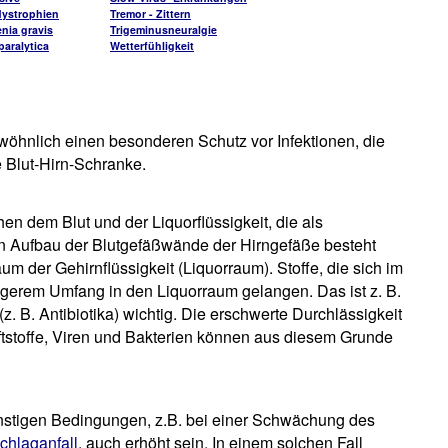
ystrophien
Tremor - Zittern
nia gravis
Trigeminusneuralgie
aralytica
Wetterfühligkeit
wöhnlich einen besonderen Schutz vor Infektionen, die
e Blut-Hirn-Schranke.
en dem Blut und der Liquorflüssigkeit, die als
en Aufbau der Blutgefäßwände der Hirngefäße besteht
m der Gehirnflüssigkeit (Liquorraum). Stoffe, die sich im
ingerem Umfang in den Liquorraum gelangen. Das ist z. B.
 B. Antibiotika) wichtig. Die erschwerte Durchlässigkeit
iftstoffe, Viren und Bakterien können aus diesem Grunde
ünstigen Bedingungen, z.B. bei einer Schwächung des
chlaganfall
, auch erhöht sein. In einem solchen Fall