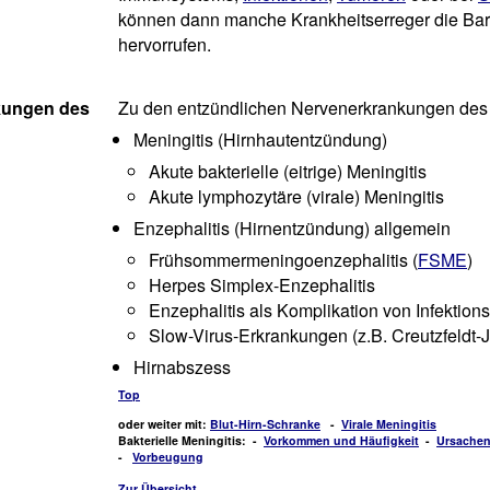
können dann manche Krankheitserreger die Bar
hervorrufen.
kungen des
Zu den entzündlichen Nervenerkrankungen des
Meningitis (Hirnhautentzündung)
Akute bakterielle (eitrige) Meningitis
Akute lymphozytäre (virale) Meningitis
Enzephalitis (Hirnentzündung) allgemein
Frühsommermeningoenzephalitis (
FSME
)
Herpes Simplex-Enzephalitis
Enzephalitis als Komplikation von Infektion
Slow-Virus-Erkrankungen (z.B. Creutzfeldt
Hirnabszess
Top
oder weiter mit:
Blut-Hirn-Schranke
-
Virale Meningitis
Bakterielle Meningitis: -
Vorkommen und Häufigkeit
-
Ursache
-
Vorbeugung
Zur Übersicht