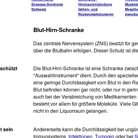
Engpass-Syndrome
Hirnhautentzündung
Muskeld
Epilepsie
Gehirn- und
Myasthe
Rückenmarkstumoren
pseudop
Blut-Hirn-Schranke
Das zentrale Nervensystem (ZNS) besitzt für ge
über die Blutbahn erfolgen. Dieser Schutz ist di
schützt
Die Blut-Hirn-Schranke ist eine Schranke zwisch
"Auswahlinstrument" dient. Durch den speziell
eine geringe Durchlässigkeit vom Blut in den Rau
Blut befinden können gar nicht, oder nur in ger
auch bei der Verabreichung von Medikamenten (z.
besteht vor allem für größere Moleküle. Viele G
nicht in den Liquorraum gelangen.
t sein
Andererseits kann die Durchlässigkeit bei ung
Immunsystems,
Infektionen
,
Tumoren
oder bei
S