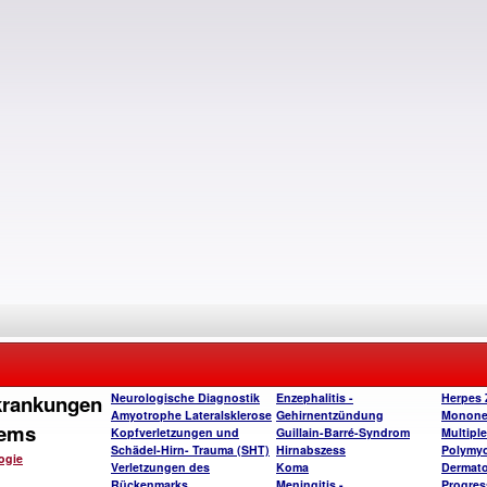
rkrankungen
Neurologische Diagnostik
Enzephalitis -
Herpes 
Amyotrophe Lateralsklerose
Gehirnentzündung
Monone
tems
Kopfverletzungen und
Guillain-Barré-Syndrom
Multipl
Schädel-Hirn- Trauma (SHT)
Hirnabszess
Polymyos
ogie
Verletzungen des
Koma
Dermato
Rückenmarks
Meningitis -
Progres