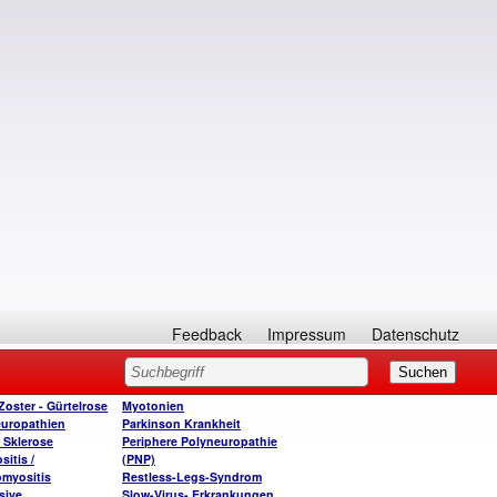
Feedback
Impressum
Datenschutz
Zoster - Gürtelrose
Myotonien
uropathien
Parkinson Krankheit
e Sklerose
Periphere Polyneuropathie
itis /
(PNP)
myositis
Restless-Legs-Syndrom
sive
Slow-Virus- Erkrankungen