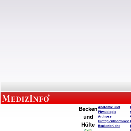
Becken
Anatomie und
Physiologie
und
Arthrose
Hüftgelenksarthrose
Hüfte
Beckenbrüche