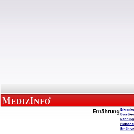
Ernährung
Erkrank
Essstör
Nahrungs
Fleischa
Ernähru