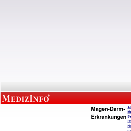
Magen-Darm-
Al
M
Erkrankungen
B
Re
He
py