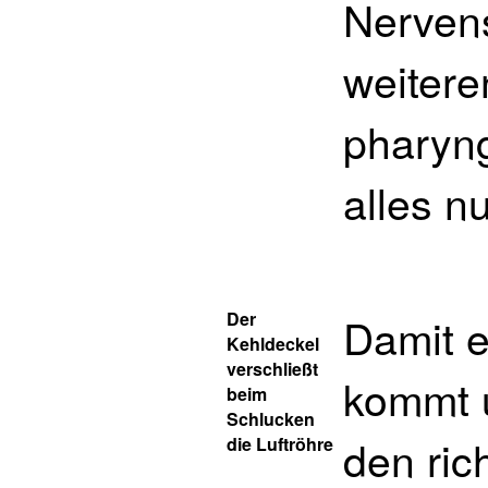
Nervens
weitere
pharyn
alles nu
Der
Damit e
Kehldeckel
verschließt
kommt u
beim
Schlucken
den ric
die Luftröhre