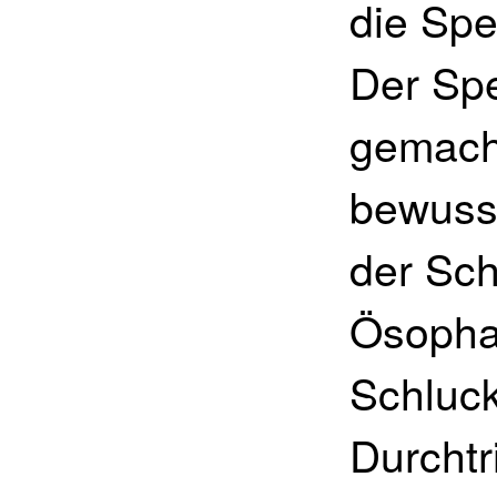
die Spe
Der Spei
gemach
bewuss
der Sch
Ösophag
Schluc
Durchtr