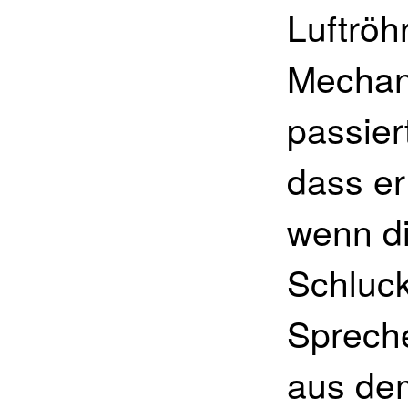
Luftröh
Mechani
passier
dass er
wenn di
Schluc
Spreche
aus dem