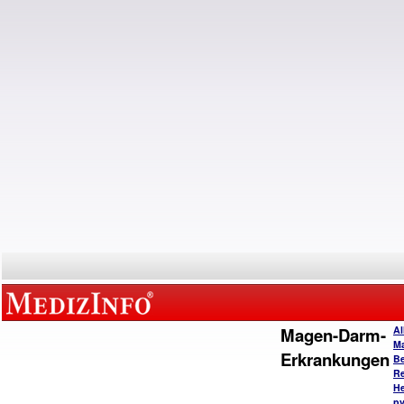
Magen-Darm-
Al
M
Erkrankungen
B
Re
He
py