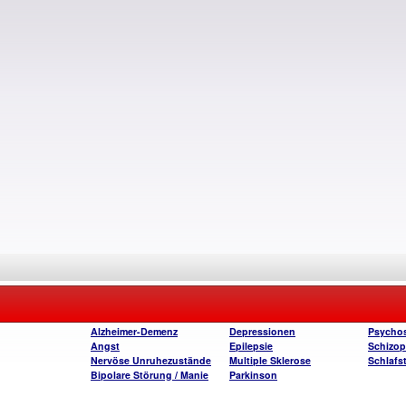
Alzheimer-Demenz
Depressionen
Psycho
Angst
Epilepsie
Schizop
Nervöse Unruhezustände
Multiple Sklerose
Schlafs
Bipolare Störung / Manie
Parkinson