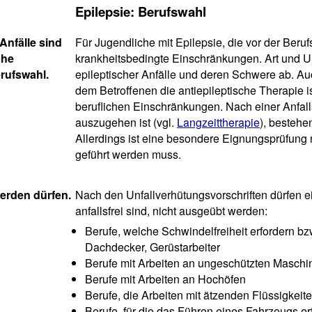
Epilepsie: Berufswahl
Anfälle sind
Für Jugendliche mit Epilepsie, die vor der Ber
che
krankheitsbedingte Einschränkungen. Art und 
rufswahl.
epileptischer Anfälle und deren Schwere ab. Au
dem Betroffenen die antiepileptische Therapie i
beruflichen Einschränkungen. Nach einer Anfalls
auszugehen ist (vgl.
Langzeittherapie
), besteh
Allerdings ist eine besondere Eignungsprüfung
geführt werden muss.
werden dürfen.
Nach den Unfallverhütungsvorschriften dürfen ei
anfallsfrei sind, nicht ausgeübt werden:
Berufe, welche Schwindelfreiheit erfordern bzw
Dachdecker, Gerüstarbeiter
Berufe mit Arbeiten an ungeschützten Maschi
Berufe mit Arbeiten an Hochöfen
Berufe, die Arbeiten mit ätzenden Flüssigkeit
Berufe, für die das Führen eines Fahrzeugs erf