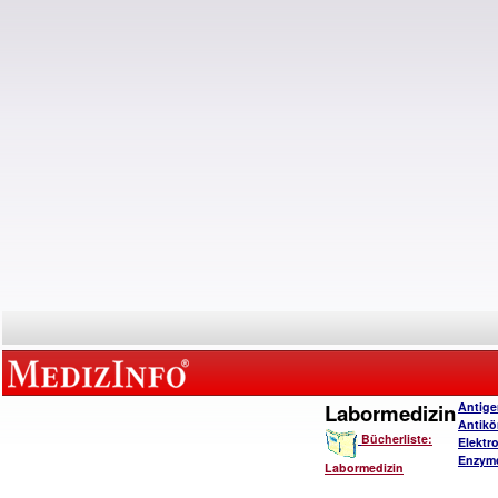
Labormedizin
Antige
Antikö
Bücherliste:
Elektro
Enzymd
Labormedizin