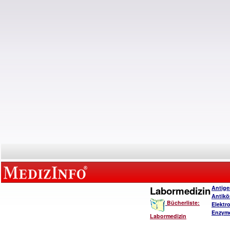
Labormedizin
Antige
Antikö
Bücherliste:
Elektro
Enzymd
Labormedizin