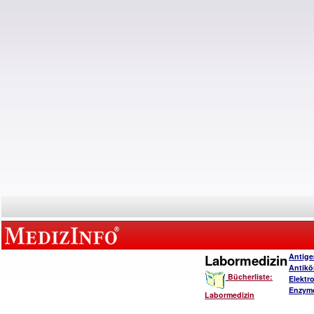
Labormedizin
Antige
Antikö
Bücherliste:
Elektro
Enzymd
Labormedizin