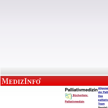
Palliativmedizin
Allgeme
der Pall
Bücherliste:
Das
palliat
Palliativmedizin
Team
Spezial: