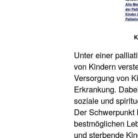
Alte Me
der Pall
Kinder 
Palliati
K
Unter einer pallia
von Kindern verst
Versorgung von Ki
Erkrankung. Dabei 
soziale und spirit
Der Schwerpunkt l
bestmöglichen Leb
und sterbende Kin